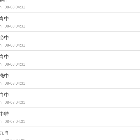
m
08-08 04:31
三肖中
m
08-08 04:31
碼必中
m
08-08 04:31
二肖中
m
08-08 04:31
玄機中
m
08-08 04:31
三肖中
m
08-08 04:31
肖中特
m
08-07 04:31
家九肖