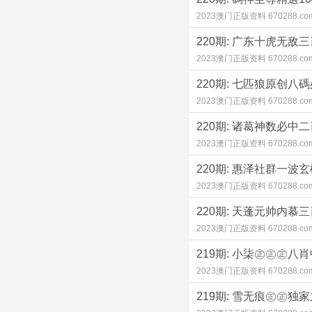
2023澳门正版资料 670288.co
220期: 广东十虎无敌
2023澳门正版资料 670288.co
220期: 七匹狼原创八
2023澳门正版资料 670288.co
220期: 诸葛神数必中
2023澳门正版资料 670288.co
220期: 惠泽社群一波
2023澳门正版资料 670288.co
220期: 天蓬元帅内慕
2023澳门正版资料 670288.co
219期: 小柒㊣㊣㊣八
2023澳门正版资料 670288.co
219期: 雪无痕㊣㊣独