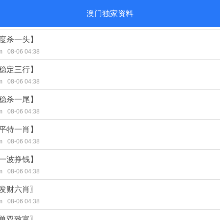
澳门独家资料
【度杀一头】
m
08-06 04:38
【稳定三行】
m
08-06 04:38
【稳杀一尾】
m
08-06 04:38
【平特一肖】
m
08-06 04:38
【一波挣钱】
m
08-06 04:38
〖发财六肖〗
m
08-06 04:38
〖单双致富〗