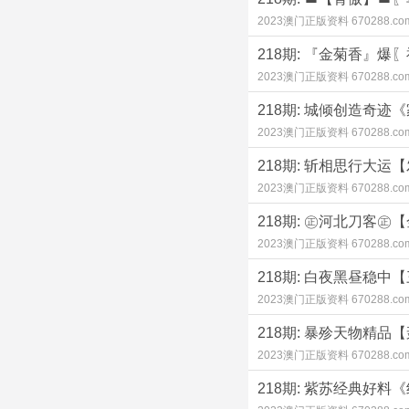
2023澳门正版资料 670288.co
218期: 『金菊香』爆
2023澳门正版资料 670288.co
218期: 城倾创造奇迹
2023澳门正版资料 670288.co
218期: 斩相思行大运
2023澳门正版资料 670288.co
218期: ㊣河北刀客㊣
2023澳门正版资料 670288.co
218期: 白夜黑昼稳中
2023澳门正版资料 670288.co
218期: 暴殄天物精品
2023澳门正版资料 670288.co
218期: 紫苏经典好料