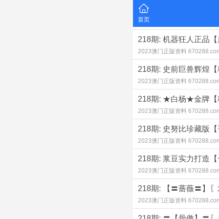
首页
218期: 机器狂人正品
2023澳门正版资料 670288.co
218期: 史前巨兽辉煌
2023澳门正版资料 670288.co
218期: ★白杨★金牌
2023澳门正版资料 670288.co
218期: 史努比珍藏版
2023澳门正版资料 670288.co
218期: 浆豆实力打造
2023澳门正版资料 670288.co
218期: 【〓蔷薇〓】
2023澳门正版资料 670288.co
218期: 〓【骨傲】〓